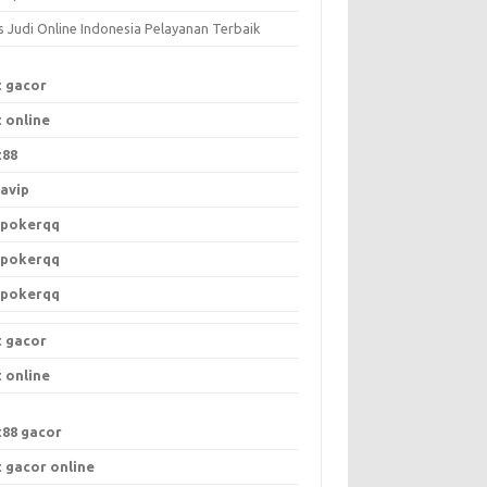
s Judi Online Indonesia Pelayanan Terbaik
t gacor
t online
t88
avip
bpokerqq
bpokerqq
bpokerqq
t gacor
t online
t88 gacor
t gacor online