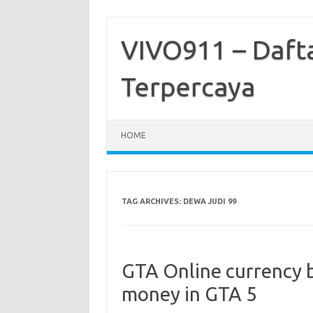
Skip
to
content
VIVO911 – Dafta
Terpercaya
HOME
TAG ARCHIVES:
DEWA JUDI 99
GTA Online currency 
money in GTA 5