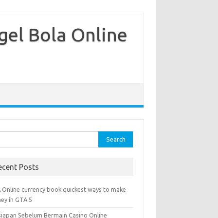
gel Bola Online
rch
ecent Posts
 Online currency book quickest ways to make
ey in GTA 5
siapan Sebelum Bermain Casino Online