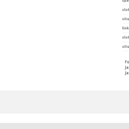
spa
slo
sit
lin
slo
sit
Fo
ja
ja