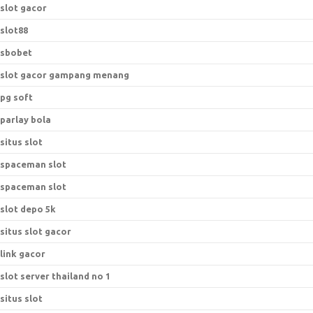
slot gacor
slot88
sbobet
slot gacor gampang menang
pg soft
parlay bola
situs slot
spaceman slot
spaceman slot
slot depo 5k
situs slot gacor
link gacor
slot server thailand no 1
situs slot