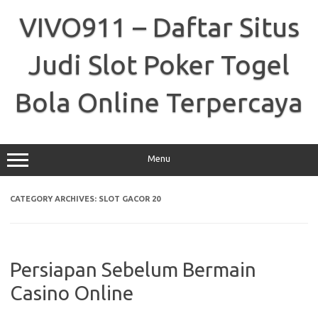
Skip
to
VIVO911 – Daftar Situs
content
Judi Slot Poker Togel
Bola Online Terpercaya
Menu
CATEGORY ARCHIVES:
SLOT GACOR 20
Persiapan Sebelum Bermain
Casino Online