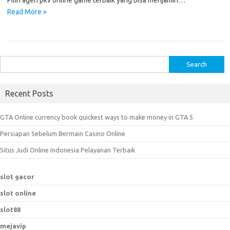
Pilih agen pkv online game terbaik yang bisa menjamin…
Read More »
S
e
a
Recent Posts
r
c
GTA Online currency book quickest ways to make money in GTA 5
h
Persiapan Sebelum Bermain Casino Online
f
o
Situs Judi Online Indonesia Pelayanan Terbaik
r
:
slot gacor
slot online
slot88
mejavip