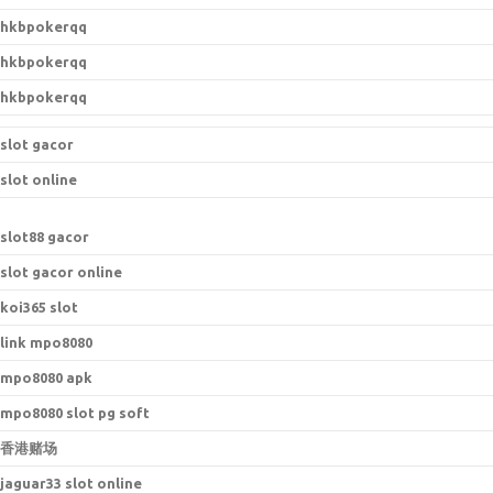
hkbpokerqq
hkbpokerqq
hkbpokerqq
slot gacor
slot online
s
lot88 gacor
slot gacor online
koi365 slot
link mpo8080
mpo8080 apk
mpo8080 slot pg soft
香港赌场
jaguar33 slot online