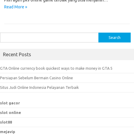
Pilih agen pkv online game terbaik yang bisa menjamin…
Read More »
S
e
a
Recent Posts
r
c
GTA Online currency book quickest ways to make money in GTA 5
h
Persiapan Sebelum Bermain Casino Online
f
o
Situs Judi Online Indonesia Pelayanan Terbaik
r
:
slot gacor
slot online
slot88
mejavip