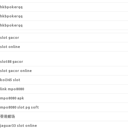
hkbpokerqq
hkbpokerqq
hkbpokerqq
slot gacor
slot online
s
lot88 gacor
slot gacor online
koi365 slot
link mpo8080
mpo8080 apk
mpo8080 slot pg soft
香港赌场
jaguar33 slot online