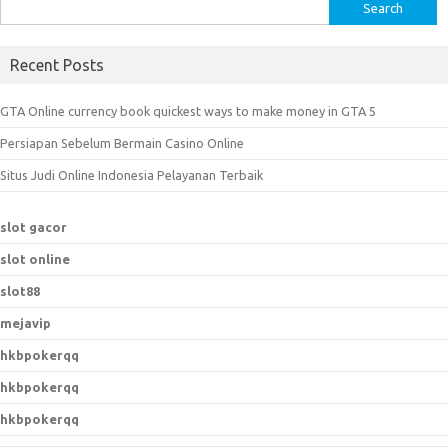
S
e
a
Recent Posts
r
c
GTA Online currency book quickest ways to make money in GTA 5
h
Persiapan Sebelum Bermain Casino Online
f
o
Situs Judi Online Indonesia Pelayanan Terbaik
r
:
slot gacor
slot online
slot88
mejavip
hkbpokerqq
hkbpokerqq
hkbpokerqq