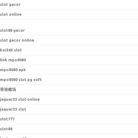
slot gacor
slot online
s
lot88 gacor
slot gacor online
koi365 slot
link mpo8080
mpo8080 apk
mpo8080 slot pg soft
香港赌场
jaguar33 slot online
jaguar33 slot
slot777
slot88