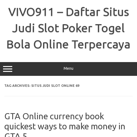
Skip
to
VIVO911 – Daftar Situs
content
Judi Slot Poker Togel
Bola Online Terpercaya
Menu
TAG ARCHIVES:
SITUS JUDI SLOT ONLINE 69
GTA Online currency book
quickest ways to make money in
GTA 5