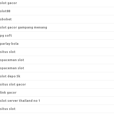
slot gacor
slot88
sbobet
slot gacor gampang menang
pg soft
parlay bola
situs slot
spaceman slot
spaceman slot
slot depo 5k
situs slot gacor
link gacor
slot server thailand no 1
situs slot