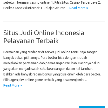
sebelum bermain casino online: 1. Pilih Situs Casino Terpercaya 2.
Periksa Koneksi Internet 3. Pelajari Aturan…
Read More »
Situs Judi Online Indonesia
Pelayanan Terbaik
Permainan yang terdapat di server judi online tentu saja sangat
banyak sekali pilihannya. Para bettor bisa dengan mudah
menjalankan permainan dan pemasangan taruhan. Pastinya hal ini
yang akan menjadi salah satu keuntungan dalam hal taruhan.
Bahkan ada banyak ragam bonus yang bisa diraih oleh para bettor.
Pilih agen pkv online game terbaik yang bisa menjamin…
Read More »