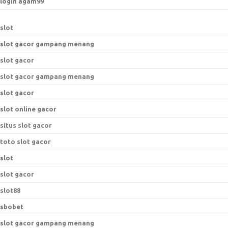
login agam99
slot
slot gacor gampang menang
slot gacor
slot gacor gampang menang
slot gacor
slot online gacor
situs slot gacor
toto slot gacor
slot
slot gacor
slot88
sbobet
slot gacor gampang menang