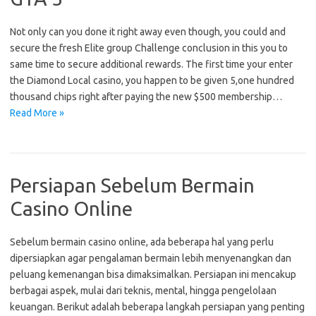
Not only can you done it right away even though, you could and
secure the fresh Elite group Challenge conclusion in this you to
same time to secure additional rewards. The first time your enter
the Diamond Local casino, you happen to be given 5,one hundred
thousand chips right after paying the new $500 membership…
Read More »
Persiapan Sebelum Bermain
Casino Online
Sebelum bermain casino online, ada beberapa hal yang perlu
dipersiapkan agar pengalaman bermain lebih menyenangkan dan
peluang kemenangan bisa dimaksimalkan. Persiapan ini mencakup
berbagai aspek, mulai dari teknis, mental, hingga pengelolaan
keuangan. Berikut adalah beberapa langkah persiapan yang penting