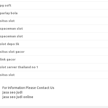
pg soft
parlay bola
situs slot
spaceman slot
spaceman slot
slot depo 5k
situs slot gacor
link gacor
slot server thailand no 1
situs slot
For Information Please
Contact Us
jasa seo judi
jasa seo judi online