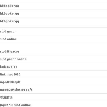
hkbpokerqq
hkbpokerqq
hkbpokerqq
slot gacor
slot online
s
lot88 gacor
slot gacor online
koi365 slot
link mpo8080
mpo8080 apk
mpo8080 slot pg soft
香港赌场
jaguar33 slot online