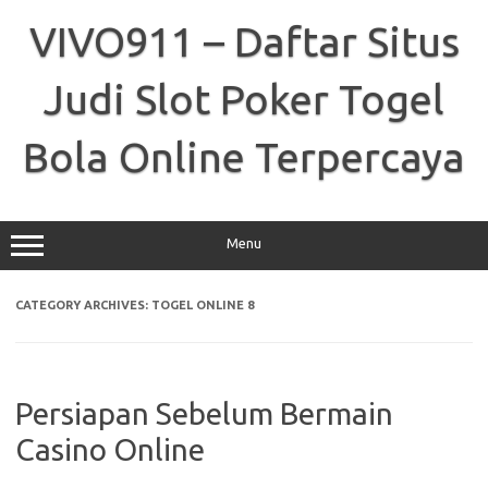
Skip
to
VIVO911 – Daftar Situs
content
Judi Slot Poker Togel
Bola Online Terpercaya
Menu
CATEGORY ARCHIVES:
TOGEL ONLINE 8
Persiapan Sebelum Bermain
Casino Online