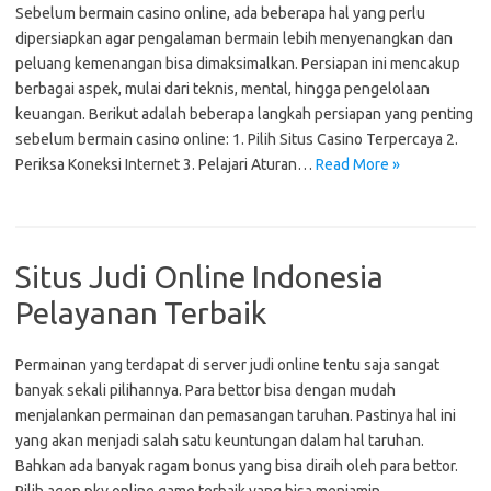
Sebelum bermain casino online, ada beberapa hal yang perlu
dipersiapkan agar pengalaman bermain lebih menyenangkan dan
peluang kemenangan bisa dimaksimalkan. Persiapan ini mencakup
berbagai aspek, mulai dari teknis, mental, hingga pengelolaan
keuangan. Berikut adalah beberapa langkah persiapan yang penting
sebelum bermain casino online: 1. Pilih Situs Casino Terpercaya 2.
Periksa Koneksi Internet 3. Pelajari Aturan…
Read More »
Situs Judi Online Indonesia
Pelayanan Terbaik
Permainan yang terdapat di server judi online tentu saja sangat
banyak sekali pilihannya. Para bettor bisa dengan mudah
menjalankan permainan dan pemasangan taruhan. Pastinya hal ini
yang akan menjadi salah satu keuntungan dalam hal taruhan.
Bahkan ada banyak ragam bonus yang bisa diraih oleh para bettor.