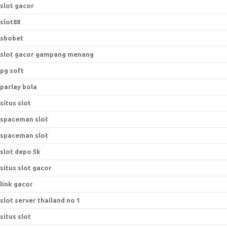
slot gacor
slot88
sbobet
slot gacor gampang menang
pg soft
parlay bola
situs slot
spaceman slot
spaceman slot
slot depo 5k
situs slot gacor
link gacor
slot server thailand no 1
situs slot