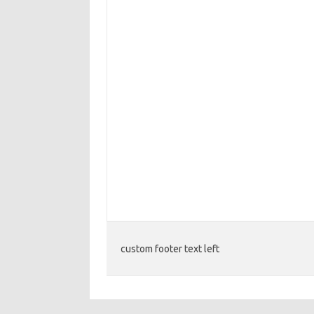
custom footer text left