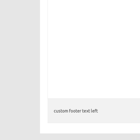
custom footer text left