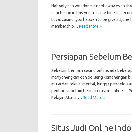
Not only can you done it right away even th
conclusion in this you to same time to secur
Local casino, you happen to be given 5,one 
membership…
Read More »
Persiapan Sebelum Be
Sebelum bermain casino online, ada beberap
menyenangkan dan peluang kemenangan bisa
mulai dari teknis, mental, hingga pengelola
penting sebelum bermain casino online: 1. Pi
Pelajari Aturan…
Read More »
Situs Judi Online Ind