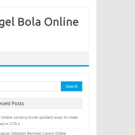
gel Bola Online
rch
ecent Posts
 Online currency book quickest ways to make
ey in GTA 5
siapan Sebelum Bermain Casino Online