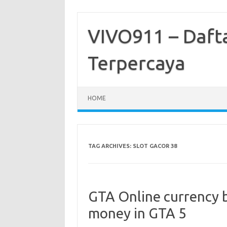
Skip
to
content
VIVO911 – Dafta
Terpercaya
HOME
TAG ARCHIVES:
SLOT GACOR 38
GTA Online currency 
money in GTA 5