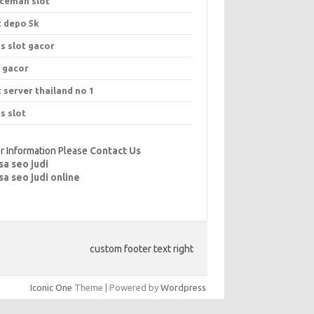
ceman slot
t depo 5k
us slot gacor
k gacor
t server thailand no 1
us slot
r Information Please
Contact Us
sa seo judi
sa seo judi online
custom footer text right
Iconic One
Theme | Powered by
Wordpress