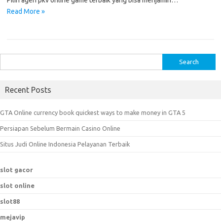
Pilih agen pkv online game terbaik yang bisa menjamin…
Read More »
S
e
a
Recent Posts
r
c
GTA Online currency book quickest ways to make money in GTA 5
h
Persiapan Sebelum Bermain Casino Online
f
o
Situs Judi Online Indonesia Pelayanan Terbaik
r
:
slot gacor
slot online
slot88
mejavip