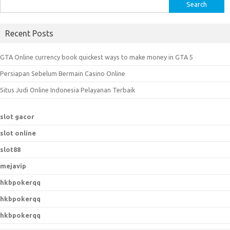
S
e
a
Recent Posts
r
c
GTA Online currency book quickest ways to make money in GTA 5
h
Persiapan Sebelum Bermain Casino Online
f
o
Situs Judi Online Indonesia Pelayanan Terbaik
r
:
slot gacor
slot online
slot88
mejavip
hkbpokerqq
hkbpokerqq
hkbpokerqq