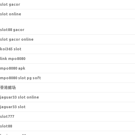
slot gacor
slot online
s
lot88 gacor
slot gacor online
koi365 slot
link mpo8080
mpo8080 apk
mpo8080 slot pg soft
香港赌场
jaguar33 slot online
jaguar33 slot
slot777
slot88