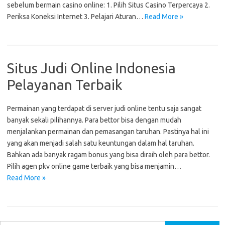
sebelum bermain casino online: 1. Pilih Situs Casino Terpercaya 2.
Periksa Koneksi Internet 3. Pelajari Aturan…
Read More »
Situs Judi Online Indonesia
Pelayanan Terbaik
Permainan yang terdapat di server judi online tentu saja sangat
banyak sekali pilihannya. Para bettor bisa dengan mudah
menjalankan permainan dan pemasangan taruhan. Pastinya hal ini
yang akan menjadi salah satu keuntungan dalam hal taruhan.
Bahkan ada banyak ragam bonus yang bisa diraih oleh para bettor.
Pilih agen pkv online game terbaik yang bisa menjamin…
Read More »