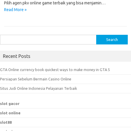
Pilih agen pkv online game terbaik yang bisa menjamin…
Read More »
S
e
a
Recent Posts
r
c
GTA Online currency book quickest ways to make money in GTA 5
h
Persiapan Sebelum Bermain Casino Online
f
o
Situs Judi Online Indonesia Pelayanan Terbaik
r
:
slot gacor
slot online
slot88