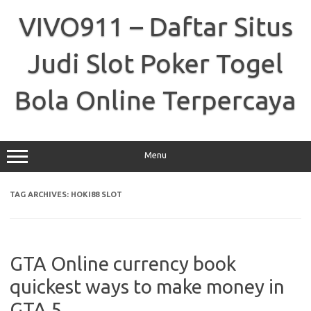
Skip
to
VIVO911 – Daftar Situs
content
Judi Slot Poker Togel
Bola Online Terpercaya
Menu
TAG ARCHIVES:
HOKI88 SLOT
GTA Online currency book
quickest ways to make money in
GTA 5