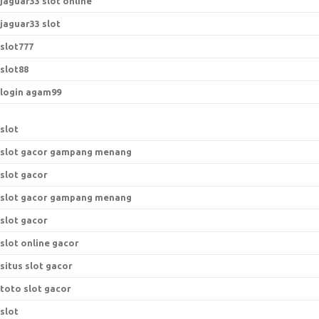
jaguar33 slot online
jaguar33 slot
slot777
slot88
login agam99
slot
slot gacor gampang menang
slot gacor
slot gacor gampang menang
slot gacor
slot online gacor
situs slot gacor
toto slot gacor
slot