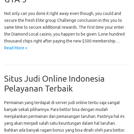
Not only can you done it right away even though, you could and
secure the fresh Elite group Challenge conclusion in this you to
same time to secure additional rewards. The first time your enter
the Diamond Local casino, you happen to be given 5,one hundred
thousand chips right after paying the new $500 membership…
Read More »
Situs Judi Online Indonesia
Pelayanan Terbaik
Permainan yang terdapat di server judi online tentu saja sangat
banyak sekali pilihannya. Para bettor bisa dengan mudah
menjalankan permainan dan pemasangan taruhan. Pastinya hal ini
yang akan menjadi salah satu keuntungan dalam hal taruhan.
Bahkan ada banyak ragam bonus yang bisa diraih oleh para bettor.