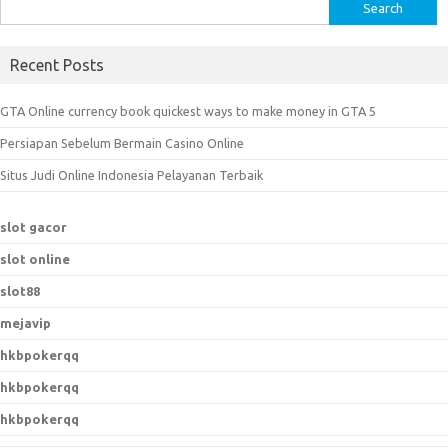
S
e
a
Recent Posts
r
c
GTA Online currency book quickest ways to make money in GTA 5
h
Persiapan Sebelum Bermain Casino Online
f
o
Situs Judi Online Indonesia Pelayanan Terbaik
r
:
slot gacor
slot online
slot88
mejavip
hkbpokerqq
hkbpokerqq
hkbpokerqq