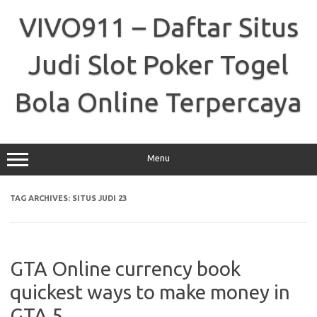
Skip
to
VIVO911 – Daftar Situs
content
Judi Slot Poker Togel
Bola Online Terpercaya
Menu
TAG ARCHIVES:
SITUS JUDI 23
GTA Online currency book
quickest ways to make money in
GTA 5