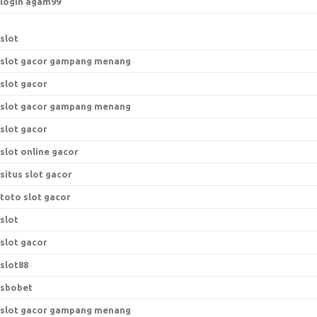
login agam99
slot
slot gacor gampang menang
slot gacor
slot gacor gampang menang
slot gacor
slot online gacor
situs slot gacor
toto slot gacor
slot
slot gacor
slot88
sbobet
slot gacor gampang menang