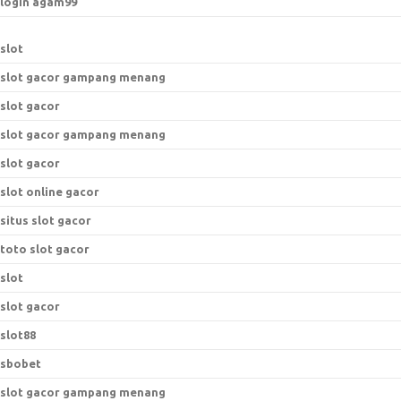
login agam99
slot
slot gacor gampang menang
slot gacor
slot gacor gampang menang
slot gacor
slot online gacor
situs slot gacor
toto slot gacor
slot
slot gacor
slot88
sbobet
slot gacor gampang menang