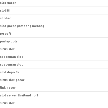
slot gacor
slot88
sbobet
slot gacor gampang menang
pg soft
parlay bola
situs slot
spaceman slot
spaceman slot
slot depo 5k
situs slot gacor
link gacor
slot server thailand no 1
situs slot