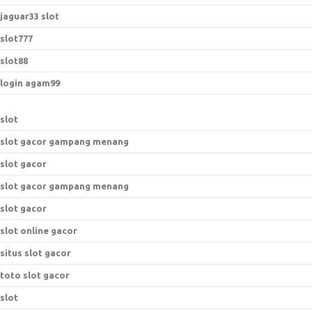
jaguar33 slot
slot777
slot88
login agam99
slot
slot gacor gampang menang
slot gacor
slot gacor gampang menang
slot gacor
slot online gacor
situs slot gacor
toto slot gacor
slot