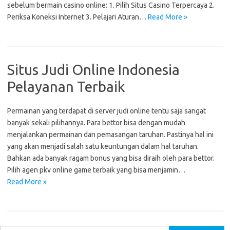
sebelum bermain casino online: 1. Pilih Situs Casino Terpercaya 2.
Periksa Koneksi Internet 3. Pelajari Aturan…
Read More »
Situs Judi Online Indonesia
Pelayanan Terbaik
Permainan yang terdapat di server judi online tentu saja sangat
banyak sekali pilihannya. Para bettor bisa dengan mudah
menjalankan permainan dan pemasangan taruhan. Pastinya hal ini
yang akan menjadi salah satu keuntungan dalam hal taruhan.
Bahkan ada banyak ragam bonus yang bisa diraih oleh para bettor.
Pilih agen pkv online game terbaik yang bisa menjamin…
Read More »