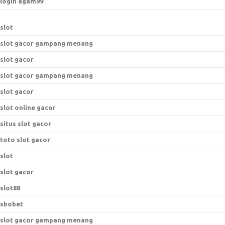
login agam99
slot
slot gacor gampang menang
slot gacor
slot gacor gampang menang
slot gacor
slot online gacor
situs slot gacor
toto slot gacor
slot
slot gacor
slot88
sbobet
slot gacor gampang menang