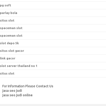
pg soft
parlay bola
situs slot
spaceman slot
spaceman slot
slot depo 5k
situs slot gacor
link gacor
slot server thailand no 1
situs slot
For Information Please
Contact Us
jasa seo judi
jasa seo judi online