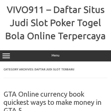
Skip
to
VIVO911 – Daftar Situs
content
Judi Slot Poker Togel
Bola Online Terpercaya
Menu
CATEGORY ARCHIVES:
DAFTAR JUDI SLOT TERBARU
GTA Online currency book
quickest ways to make money in
GTA 5