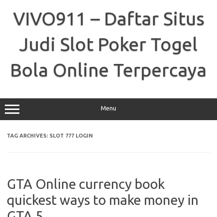
Skip
to
VIVO911 – Daftar Situs
content
Judi Slot Poker Togel
Bola Online Terpercaya
Menu
TAG ARCHIVES:
SLOT 777 LOGIN
GTA Online currency book
quickest ways to make money in
GTA 5