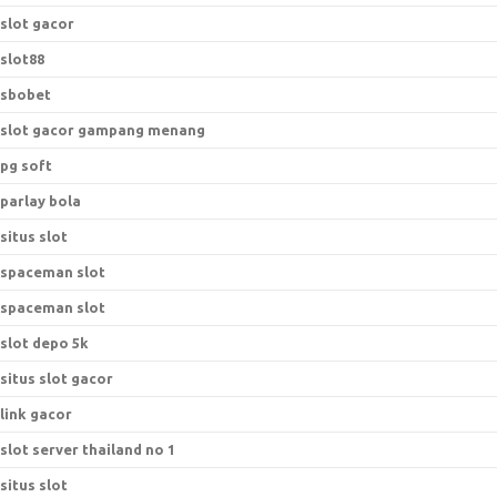
slot gacor
slot88
sbobet
slot gacor gampang menang
pg soft
parlay bola
situs slot
spaceman slot
spaceman slot
slot depo 5k
situs slot gacor
link gacor
slot server thailand no 1
situs slot