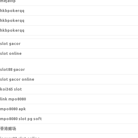
mejavip
hkbpokerqq
hkbpokerqq
hkbpokerqq
slot gacor
slot online
s
lot88 gacor
slot gacor online
koi365 slot
link mpo8080
mpo8080 apk
mpo8080 slot pg soft
香港赌场