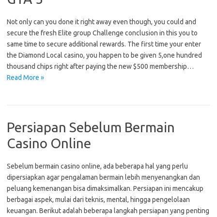
Not only can you done it right away even though, you could and
secure the fresh Elite group Challenge conclusion in this you to
same time to secure additional rewards. The first time your enter
the Diamond Local casino, you happen to be given 5,one hundred
thousand chips right after paying the new $500 membership…
Read More »
Persiapan Sebelum Bermain
Casino Online
Sebelum bermain casino online, ada beberapa hal yang perlu
dipersiapkan agar pengalaman bermain lebih menyenangkan dan
peluang kemenangan bisa dimaksimalkan. Persiapan ini mencakup
berbagai aspek, mulai dari teknis, mental, hingga pengelolaan
keuangan. Berikut adalah beberapa langkah persiapan yang penting