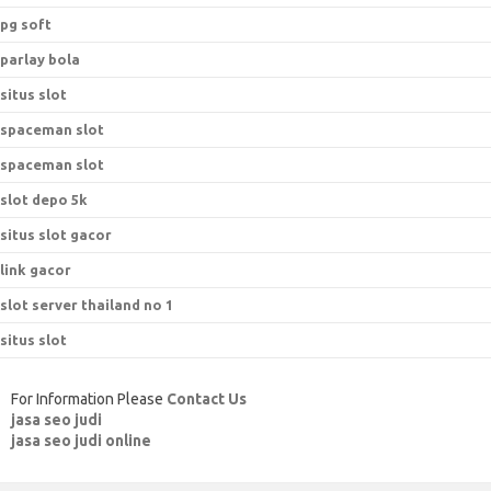
pg soft
parlay bola
situs slot
spaceman slot
spaceman slot
slot depo 5k
situs slot gacor
link gacor
slot server thailand no 1
situs slot
For Information Please
Contact Us
jasa seo judi
jasa seo judi online