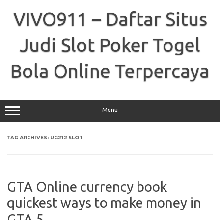
Skip
to
VIVO911 – Daftar Situs
content
Judi Slot Poker Togel
Bola Online Terpercaya
Menu
TAG ARCHIVES:
UG212 SLOT
GTA Online currency book
quickest ways to make money in
GTA 5