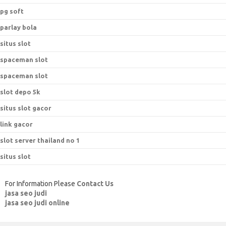
pg soft
parlay bola
situs slot
spaceman slot
spaceman slot
slot depo 5k
situs slot gacor
link gacor
slot server thailand no 1
situs slot
For Information Please
Contact Us
jasa seo judi
jasa seo judi online