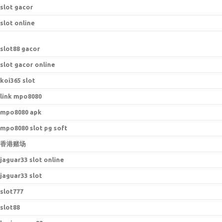
slot gacor
slot online
s
lot88 gacor
slot gacor online
koi365 slot
link mpo8080
mpo8080 apk
mpo8080 slot pg soft
香港赌场
jaguar33 slot online
jaguar33 slot
slot777
slot88