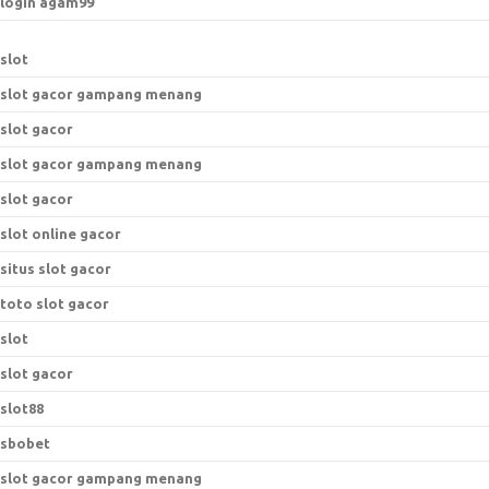
login agam99
slot
slot gacor gampang menang
slot gacor
slot gacor gampang menang
slot gacor
slot online gacor
situs slot gacor
toto slot gacor
slot
slot gacor
slot88
sbobet
slot gacor gampang menang