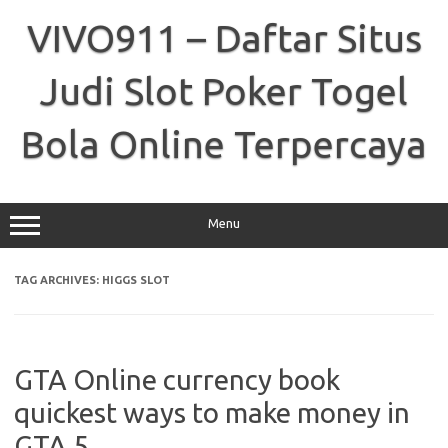
Skip
to
VIVO911 – Daftar Situs
content
Judi Slot Poker Togel
Bola Online Terpercaya
Menu
TAG ARCHIVES:
HIGGS SLOT
GTA Online currency book
quickest ways to make money in
GTA 5