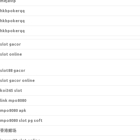
mejavip
hkbpokerqq
hkbpokerqq
hkbpokerqq
slot gacor
slot online
s
lot88 gacor
slot gacor online
koi365 slot
link mpo8080
mpo8080 apk
mpo8080 slot pg soft
香港赌场