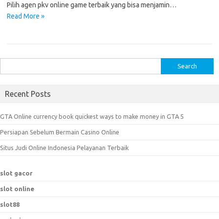
Pilih agen pkv online game terbaik yang bisa menjamin…
Read More »
S
e
a
Recent Posts
r
c
GTA Online currency book quickest ways to make money in GTA 5
h
Persiapan Sebelum Bermain Casino Online
f
o
Situs Judi Online Indonesia Pelayanan Terbaik
r
:
slot gacor
slot online
slot88