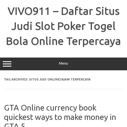
Skip
to
VIVO911 – Daftar Situs
content
Judi Slot Poker Togel
Bola Online Terpercaya
Menu
TAG ARCHIVES:
SITUS JUDI ONLINE24JAM TERPERCAYA
GTA Online currency book
quickest ways to make money in
GTA 5