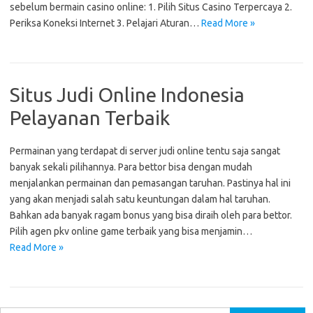
sebelum bermain casino online: 1. Pilih Situs Casino Terpercaya 2.
Periksa Koneksi Internet 3. Pelajari Aturan…
Read More »
Situs Judi Online Indonesia
Pelayanan Terbaik
Permainan yang terdapat di server judi online tentu saja sangat
banyak sekali pilihannya. Para bettor bisa dengan mudah
menjalankan permainan dan pemasangan taruhan. Pastinya hal ini
yang akan menjadi salah satu keuntungan dalam hal taruhan.
Bahkan ada banyak ragam bonus yang bisa diraih oleh para bettor.
Pilih agen pkv online game terbaik yang bisa menjamin…
Read More »