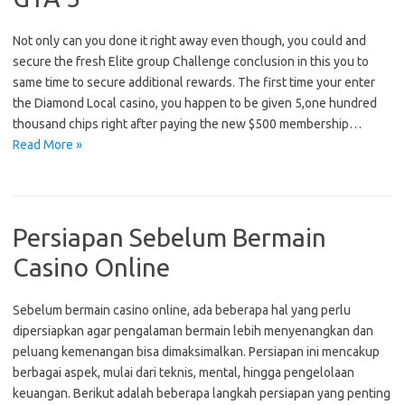
Not only can you done it right away even though, you could and
secure the fresh Elite group Challenge conclusion in this you to
same time to secure additional rewards. The first time your enter
the Diamond Local casino, you happen to be given 5,one hundred
thousand chips right after paying the new $500 membership…
Read More »
Persiapan Sebelum Bermain
Casino Online
Sebelum bermain casino online, ada beberapa hal yang perlu
dipersiapkan agar pengalaman bermain lebih menyenangkan dan
peluang kemenangan bisa dimaksimalkan. Persiapan ini mencakup
berbagai aspek, mulai dari teknis, mental, hingga pengelolaan
keuangan. Berikut adalah beberapa langkah persiapan yang penting