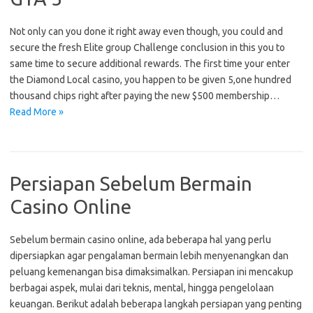
Not only can you done it right away even though, you could and
secure the fresh Elite group Challenge conclusion in this you to
same time to secure additional rewards. The first time your enter
the Diamond Local casino, you happen to be given 5,one hundred
thousand chips right after paying the new $500 membership…
Read More »
Persiapan Sebelum Bermain
Casino Online
Sebelum bermain casino online, ada beberapa hal yang perlu
dipersiapkan agar pengalaman bermain lebih menyenangkan dan
peluang kemenangan bisa dimaksimalkan. Persiapan ini mencakup
berbagai aspek, mulai dari teknis, mental, hingga pengelolaan
keuangan. Berikut adalah beberapa langkah persiapan yang penting