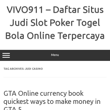
Skip
to
VIVO911 – Daftar Situs
content
Judi Slot Poker Togel
Bola Online Terpercaya
Menu
TAG ARCHIVES:
JUDI CASINO
GTA Online currency book
quickest ways to make money in
GTA 5