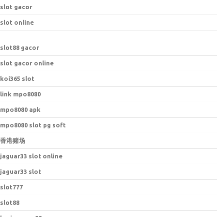
slot gacor
slot online
s
lot88 gacor
slot gacor online
koi365 slot
link mpo8080
mpo8080 apk
mpo8080 slot pg soft
香港赌场
jaguar33 slot online
jaguar33 slot
slot777
slot88