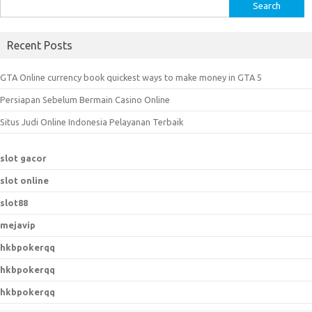
S
e
a
Recent Posts
r
c
GTA Online currency book quickest ways to make money in GTA 5
h
Persiapan Sebelum Bermain Casino Online
f
o
Situs Judi Online Indonesia Pelayanan Terbaik
r
:
slot gacor
slot online
slot88
mejavip
hkbpokerqq
hkbpokerqq
hkbpokerqq