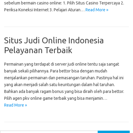
sebelum bermain casino online: 1. Pilih Situs Casino Terpercaya 2.
Periksa Koneksi Internet 3. Pelajari Aturan…
Read More »
Situs Judi Online Indonesia
Pelayanan Terbaik
Permainan yang terdapat di server judi online tentu saja sangat
banyak sekali pilihannya. Para bettor bisa dengan mudah
menjalankan permainan dan pemasangan taruhan. Pastinya hal ini
yang akan menjadi salah satu keuntungan dalam hal taruhan.
Bahkan ada banyak ragam bonus yang bisa diraih oleh para bettor.
Pilih agen pkv online game terbaik yang bisa menjamin…
Read More »