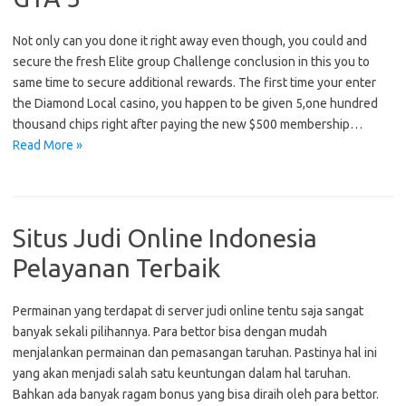
Not only can you done it right away even though, you could and
secure the fresh Elite group Challenge conclusion in this you to
same time to secure additional rewards. The first time your enter
the Diamond Local casino, you happen to be given 5,one hundred
thousand chips right after paying the new $500 membership…
Read More »
Situs Judi Online Indonesia
Pelayanan Terbaik
Permainan yang terdapat di server judi online tentu saja sangat
banyak sekali pilihannya. Para bettor bisa dengan mudah
menjalankan permainan dan pemasangan taruhan. Pastinya hal ini
yang akan menjadi salah satu keuntungan dalam hal taruhan.
Bahkan ada banyak ragam bonus yang bisa diraih oleh para bettor.