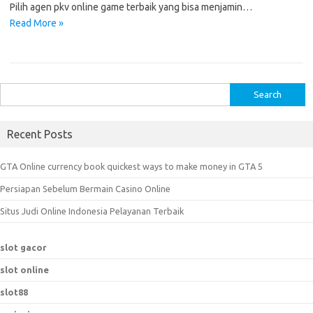
Pilih agen pkv online game terbaik yang bisa menjamin…
Read More »
S
e
a
Recent Posts
r
c
GTA Online currency book quickest ways to make money in GTA 5
h
Persiapan Sebelum Bermain Casino Online
f
o
Situs Judi Online Indonesia Pelayanan Terbaik
r
:
slot gacor
slot online
slot88