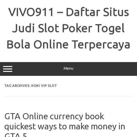
Skip
to
VIVO911 – Daftar Situs
content
Judi Slot Poker Togel
Bola Online Terpercaya
Menu
TAG ARCHIVES:
HOKI VIP SLOT
GTA Online currency book
quickest ways to make money in
GTA 5