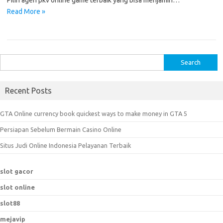
Pilih agen pkv online game terbaik yang bisa menjamin…
Read More »
S
e
a
Recent Posts
r
c
GTA Online currency book quickest ways to make money in GTA 5
h
Persiapan Sebelum Bermain Casino Online
f
o
Situs Judi Online Indonesia Pelayanan Terbaik
r
:
slot gacor
slot online
slot88
mejavip