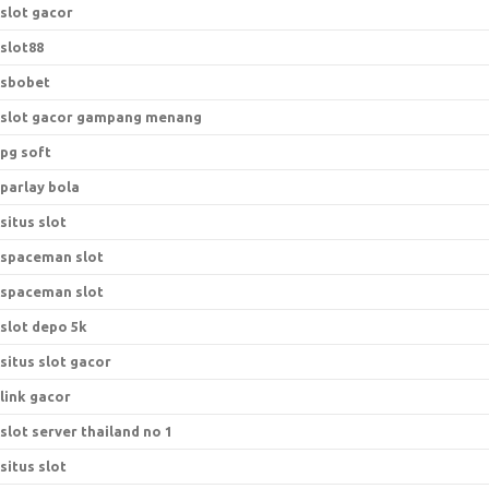
slot gacor
slot88
sbobet
slot gacor gampang menang
pg soft
parlay bola
situs slot
spaceman slot
spaceman slot
slot depo 5k
situs slot gacor
link gacor
slot server thailand no 1
situs slot