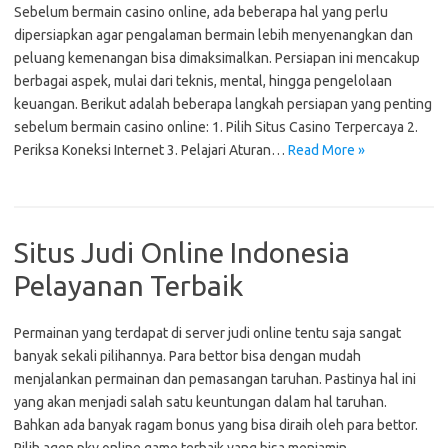
Sebelum bermain casino online, ada beberapa hal yang perlu
dipersiapkan agar pengalaman bermain lebih menyenangkan dan
peluang kemenangan bisa dimaksimalkan. Persiapan ini mencakup
berbagai aspek, mulai dari teknis, mental, hingga pengelolaan
keuangan. Berikut adalah beberapa langkah persiapan yang penting
sebelum bermain casino online: 1. Pilih Situs Casino Terpercaya 2.
Periksa Koneksi Internet 3. Pelajari Aturan…
Read More »
Situs Judi Online Indonesia
Pelayanan Terbaik
Permainan yang terdapat di server judi online tentu saja sangat
banyak sekali pilihannya. Para bettor bisa dengan mudah
menjalankan permainan dan pemasangan taruhan. Pastinya hal ini
yang akan menjadi salah satu keuntungan dalam hal taruhan.
Bahkan ada banyak ragam bonus yang bisa diraih oleh para bettor.