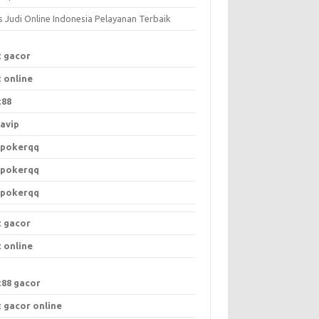
s Judi Online Indonesia Pelayanan Terbaik
t gacor
t online
t88
avip
bpokerqq
bpokerqq
bpokerqq
t gacor
t online
t88 gacor
t gacor online