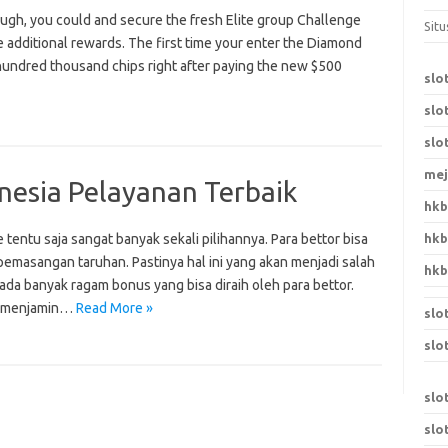
ough, you could and secure the fresh Elite group Challenge
Situ
e additional rewards. The first time your enter the Diamond
hundred thousand chips right after paying the new $500
slo
slo
slo
mej
onesia Pelayanan Terbaik
hk
 tentu saja sangat banyak sekali pilihannya. Para bettor bisa
hk
masangan taruhan. Pastinya hal ini yang akan menjadi salah
hk
da banyak ragam bonus yang bisa diraih oleh para bettor.
sa menjamin…
Read More »
slo
slo
s
lo
slo