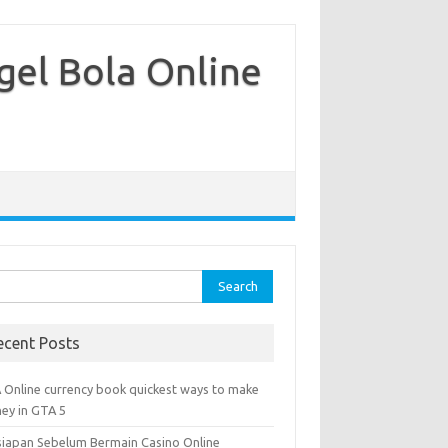
gel Bola Online
rch
ecent Posts
 Online currency book quickest ways to make
ey in GTA 5
siapan Sebelum Bermain Casino Online