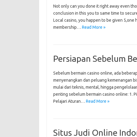
Not only can you done it right away even th
conclusion in this you to same time to secur
Local casino, you happen to be given 5,one 
membership…
Read More »
Persiapan Sebelum Be
Sebelum bermain casino online, ada beberap
menyenangkan dan peluang kemenangan bisa
mulai dari teknis, mental, hingga pengelola
penting sebelum bermain casino online: 1. Pi
Pelajari Aturan…
Read More »
Situs Judi Online Ind