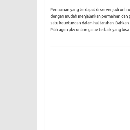
Permainan yang terdapat di server judi online
dengan mudah menjalankan permainan dan pe
satu keuntungan dalam hal taruhan. Bahkan a
Pilih agen pkv online game terbaik yang bi