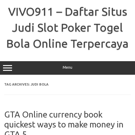
Skip
to
VIVO911 – Daftar Situs
content
Judi Slot Poker Togel
Bola Online Terpercaya
Menu
TAG ARCHIVES:
JUDI BOLA
GTA Online currency book
quickest ways to make money in
GTA 5