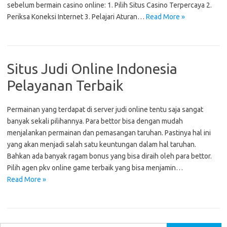
sebelum bermain casino online: 1. Pilih Situs Casino Terpercaya 2.
Periksa Koneksi Internet 3. Pelajari Aturan…
Read More »
Situs Judi Online Indonesia
Pelayanan Terbaik
Permainan yang terdapat di server judi online tentu saja sangat
banyak sekali pilihannya. Para bettor bisa dengan mudah
menjalankan permainan dan pemasangan taruhan. Pastinya hal ini
yang akan menjadi salah satu keuntungan dalam hal taruhan.
Bahkan ada banyak ragam bonus yang bisa diraih oleh para bettor.
Pilih agen pkv online game terbaik yang bisa menjamin…
Read More »