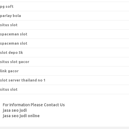
pg soft
parlay bola
situs slot
spaceman slot
spaceman slot
slot depo 5k
situs slot gacor
link gacor
slot server thailand no 1
situs slot
For Information Please
Contact Us
jasa seo judi
jasa seo judi online