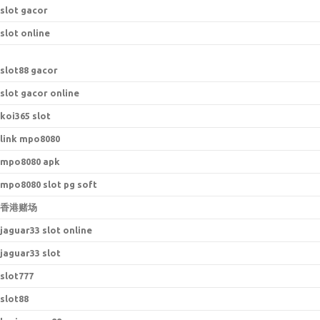
slot gacor
slot online
s
lot88 gacor
slot gacor online
koi365 slot
link mpo8080
mpo8080 apk
mpo8080 slot pg soft
香港赌场
jaguar33 slot online
jaguar33 slot
slot777
slot88