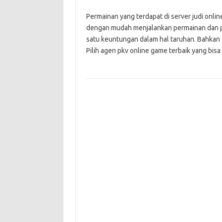
Permainan yang terdapat di server judi online
dengan mudah menjalankan permainan dan pe
satu keuntungan dalam hal taruhan. Bahkan a
Pilih agen pkv online game terbaik yang bi