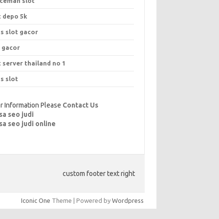
ceman slot
t depo 5k
us slot gacor
k gacor
t server thailand no 1
us slot
r Information Please
Contact Us
sa seo judi
sa seo judi online
custom footer text right
Iconic One
Theme | Powered by
Wordpress