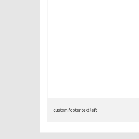
custom footer text left