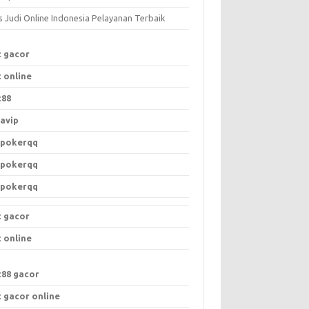
s Judi Online Indonesia Pelayanan Terbaik
t gacor
t online
t88
avip
bpokerqq
bpokerqq
bpokerqq
t gacor
t online
t88 gacor
t gacor online