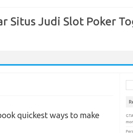
r Situs Judi Slot Poker To
Sea
for:
R
book quickest ways to make
GTA
mon
Per