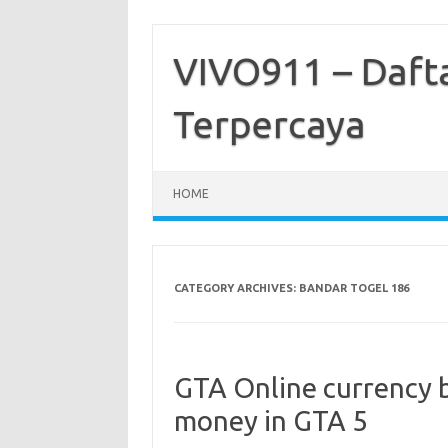
Skip
to
content
VIVO911 – Dafta
Terpercaya
HOME
CATEGORY ARCHIVES:
BANDAR TOGEL 186
GTA Online currency 
money in GTA 5