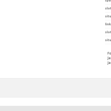
spa
slo
sit
lin
slo
sit
Fo
ja
ja