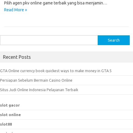
Pilih agen pkv online game terbaik yang bisa menjamin…
Read More »
S
e
a
Recent Posts
r
c
GTA Online currency book quickest ways to make money in GTA 5
h
Persiapan Sebelum Bermain Casino Online
f
o
Situs Judi Online Indonesia Pelayanan Terbaik
r
:
slot gacor
slot online
slot88