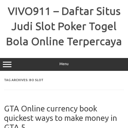
Skip
to
VIVO911 – Daftar Situs
content
Judi Slot Poker Togel
Bola Online Terpercaya
Menu
TAG ARCHIVES:
BO SLOT
GTA Online currency book
quickest ways to make money in
GTA 5