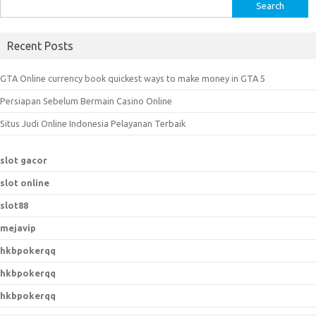
S
e
a
Recent Posts
r
c
GTA Online currency book quickest ways to make money in GTA 5
h
Persiapan Sebelum Bermain Casino Online
f
o
Situs Judi Online Indonesia Pelayanan Terbaik
r
:
slot gacor
slot online
slot88
mejavip
hkbpokerqq
hkbpokerqq
hkbpokerqq