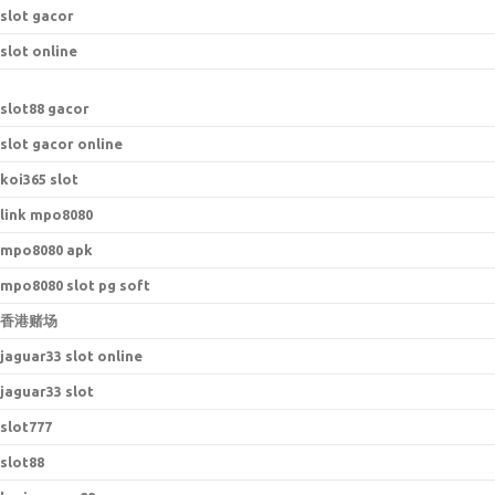
slot gacor
slot online
s
lot88 gacor
slot gacor online
koi365 slot
link mpo8080
mpo8080 apk
mpo8080 slot pg soft
香港赌场
jaguar33 slot online
jaguar33 slot
slot777
slot88