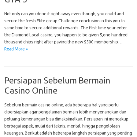
Not only can you done it right away even though, you could and
secure the fresh Elite group Challenge conclusion in this you to
same time to secure additional rewards. The first time your enter
the Diamond Local casino, you happen to be given 5,one hundred
thousand chips right after paying the new $500 membership…
Read More »
Persiapan Sebelum Bermain
Casino Online
Sebelum bermain casino online, ada beberapa hal yang perlu
dipersiapkan agar pengalaman bermain lebih menyenangkan dan
peluang kemenangan bisa dimaksimalkan. Persiapan ini mencakup
berbagai aspek, mulai dari teknis, mental, hingga pengelolaan
keuangan. Berikut adalah beberapa langkah persiapan yang penting