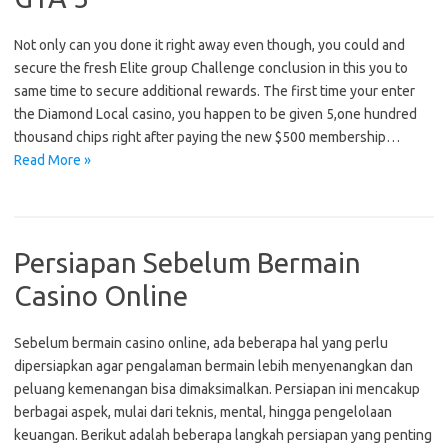
Not only can you done it right away even though, you could and
secure the fresh Elite group Challenge conclusion in this you to
same time to secure additional rewards. The first time your enter
the Diamond Local casino, you happen to be given 5,one hundred
thousand chips right after paying the new $500 membership…
Read More »
Persiapan Sebelum Bermain
Casino Online
Sebelum bermain casino online, ada beberapa hal yang perlu
dipersiapkan agar pengalaman bermain lebih menyenangkan dan
peluang kemenangan bisa dimaksimalkan. Persiapan ini mencakup
berbagai aspek, mulai dari teknis, mental, hingga pengelolaan
keuangan. Berikut adalah beberapa langkah persiapan yang penting