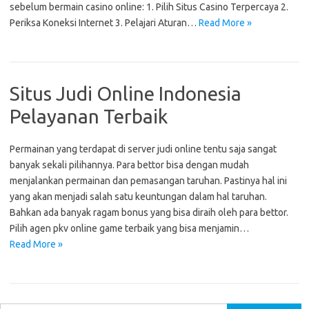
sebelum bermain casino online: 1. Pilih Situs Casino Terpercaya 2.
Periksa Koneksi Internet 3. Pelajari Aturan…
Read More »
Situs Judi Online Indonesia
Pelayanan Terbaik
Permainan yang terdapat di server judi online tentu saja sangat
banyak sekali pilihannya. Para bettor bisa dengan mudah
menjalankan permainan dan pemasangan taruhan. Pastinya hal ini
yang akan menjadi salah satu keuntungan dalam hal taruhan.
Bahkan ada banyak ragam bonus yang bisa diraih oleh para bettor.
Pilih agen pkv online game terbaik yang bisa menjamin…
Read More »