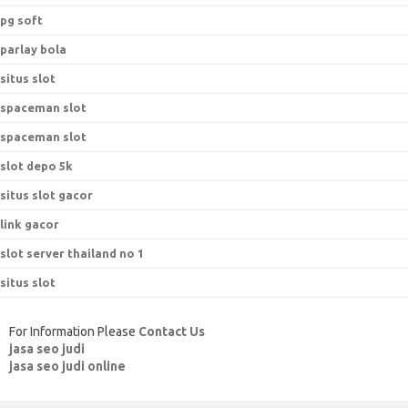
pg soft
parlay bola
situs slot
spaceman slot
spaceman slot
slot depo 5k
situs slot gacor
link gacor
slot server thailand no 1
situs slot
For Information Please
Contact Us
jasa seo judi
jasa seo judi online