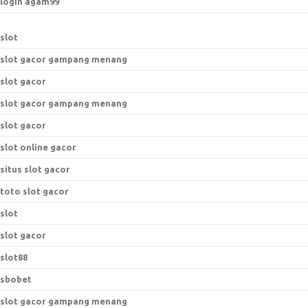
login agam99
slot
slot gacor gampang menang
slot gacor
slot gacor gampang menang
slot gacor
slot online gacor
situs slot gacor
toto slot gacor
slot
slot gacor
slot88
sbobet
slot gacor gampang menang