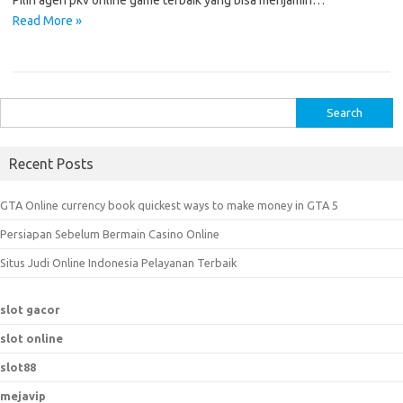
Pilih agen pkv online game terbaik yang bisa menjamin…
Read More »
S
e
a
Recent Posts
r
c
GTA Online currency book quickest ways to make money in GTA 5
h
Persiapan Sebelum Bermain Casino Online
f
o
Situs Judi Online Indonesia Pelayanan Terbaik
r
:
slot gacor
slot online
slot88
mejavip