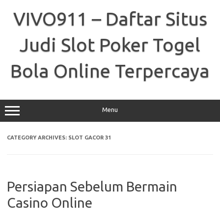
Skip
to
VIVO911 – Daftar Situs
content
Judi Slot Poker Togel
Bola Online Terpercaya
Menu
CATEGORY ARCHIVES:
SLOT GACOR 31
Persiapan Sebelum Bermain
Casino Online