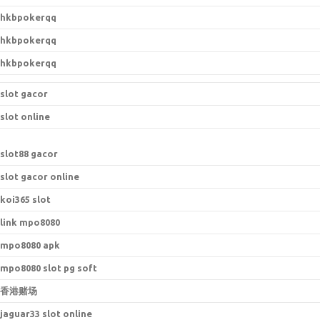
hkbpokerqq
hkbpokerqq
hkbpokerqq
slot gacor
slot online
s
lot88 gacor
slot gacor online
koi365 slot
link mpo8080
mpo8080 apk
mpo8080 slot pg soft
香港赌场
jaguar33 slot online