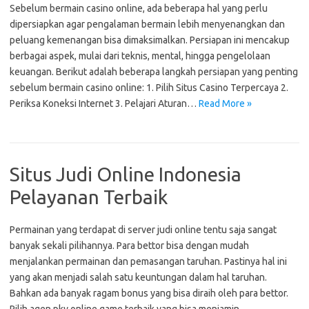
Sebelum bermain casino online, ada beberapa hal yang perlu
dipersiapkan agar pengalaman bermain lebih menyenangkan dan
peluang kemenangan bisa dimaksimalkan. Persiapan ini mencakup
berbagai aspek, mulai dari teknis, mental, hingga pengelolaan
keuangan. Berikut adalah beberapa langkah persiapan yang penting
sebelum bermain casino online: 1. Pilih Situs Casino Terpercaya 2.
Periksa Koneksi Internet 3. Pelajari Aturan…
Read More »
Situs Judi Online Indonesia
Pelayanan Terbaik
Permainan yang terdapat di server judi online tentu saja sangat
banyak sekali pilihannya. Para bettor bisa dengan mudah
menjalankan permainan dan pemasangan taruhan. Pastinya hal ini
yang akan menjadi salah satu keuntungan dalam hal taruhan.
Bahkan ada banyak ragam bonus yang bisa diraih oleh para bettor.