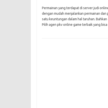
Permainan yang terdapat di server judi online
dengan mudah menjalankan permainan dan pe
satu keuntungan dalam hal taruhan. Bahkan a
Pilih agen pkv online game terbaik yang bi