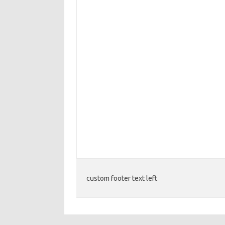
custom footer text left