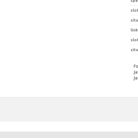
spa
slo
sit
lin
slo
sit
Fo
ja
ja