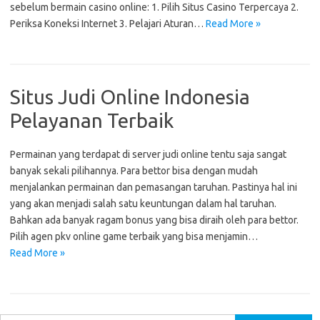
sebelum bermain casino online: 1. Pilih Situs Casino Terpercaya 2.
Periksa Koneksi Internet 3. Pelajari Aturan…
Read More »
Situs Judi Online Indonesia
Pelayanan Terbaik
Permainan yang terdapat di server judi online tentu saja sangat
banyak sekali pilihannya. Para bettor bisa dengan mudah
menjalankan permainan dan pemasangan taruhan. Pastinya hal ini
yang akan menjadi salah satu keuntungan dalam hal taruhan.
Bahkan ada banyak ragam bonus yang bisa diraih oleh para bettor.
Pilih agen pkv online game terbaik yang bisa menjamin…
Read More »