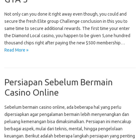
Not only can you done it right away even though, you could and
secure the fresh Elite group Challenge conclusion in this you to
same time to secure additional rewards. The first time your enter
the Diamond Local casino, you happen to be given 5,one hundred
thousand chips right after paying the new $500 membership…
Read More »
Persiapan Sebelum Bermain
Casino Online
Sebelum bermain casino online, ada beberapa hal yang perlu
dipersiapkan agar pengalaman bermain lebih menyenangkan dan
peluang kemenangan bisa dimaksimalkan. Persiapan ini mencakup
berbagai aspek, mulai dari teknis, mental, hingga pengelolaan
keuangan. Berikut adalah beberapa langkah persiapan yang penting