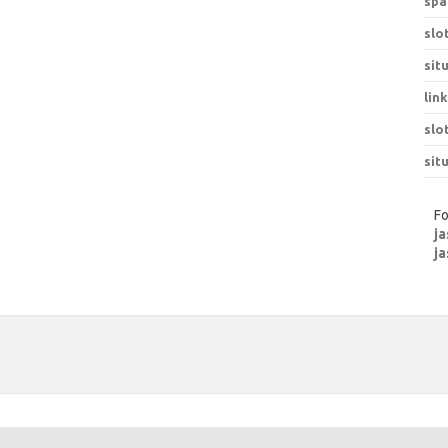
spa
slo
sit
lin
slo
sit
Fo
ja
ja