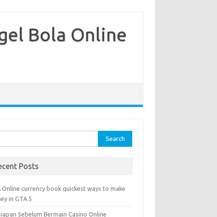
gel Bola Online
rch
ecent Posts
 Online currency book quickest ways to make
ey in GTA 5
siapan Sebelum Bermain Casino Online