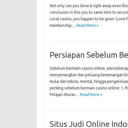
Not only can you done it right away even th
conclusion in this you to same time to secur
Local casino, you happen to be given 5,one 
membership…
Read More »
Persiapan Sebelum Be
Sebelum bermain casino online, ada beberap
menyenangkan dan peluang kemenangan bisa
mulai dari teknis, mental, hingga pengelola
penting sebelum bermain casino online: 1. Pi
Pelajari Aturan…
Read More »
Situs Judi Online Ind