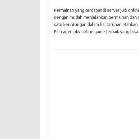
Permainan yang terdapat di server judi online
dengan mudah menjalankan permainan dan pe
satu keuntungan dalam hal taruhan. Bahkan a
Pilih agen pkv online game terbaik yang bi