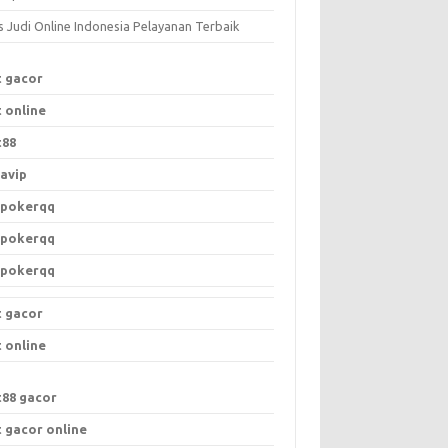
s Judi Online Indonesia Pelayanan Terbaik
t gacor
t online
t88
avip
bpokerqq
bpokerqq
bpokerqq
t gacor
t online
t88 gacor
t gacor online