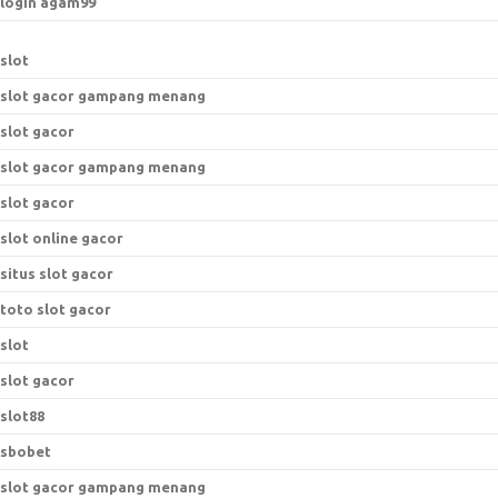
login agam99
slot
slot gacor gampang menang
slot gacor
slot gacor gampang menang
slot gacor
slot online gacor
situs slot gacor
toto slot gacor
slot
slot gacor
slot88
sbobet
slot gacor gampang menang