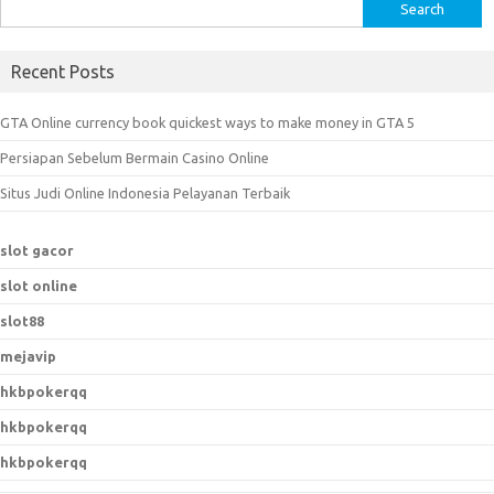
S
e
a
Recent Posts
r
c
GTA Online currency book quickest ways to make money in GTA 5
h
Persiapan Sebelum Bermain Casino Online
f
o
Situs Judi Online Indonesia Pelayanan Terbaik
r
:
slot gacor
slot online
slot88
mejavip
hkbpokerqq
hkbpokerqq
hkbpokerqq