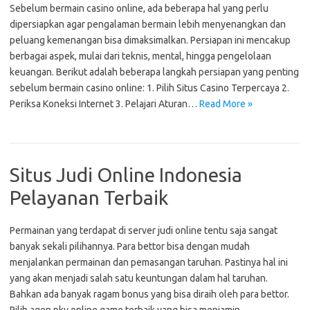
Sebelum bermain casino online, ada beberapa hal yang perlu
dipersiapkan agar pengalaman bermain lebih menyenangkan dan
peluang kemenangan bisa dimaksimalkan. Persiapan ini mencakup
berbagai aspek, mulai dari teknis, mental, hingga pengelolaan
keuangan. Berikut adalah beberapa langkah persiapan yang penting
sebelum bermain casino online: 1. Pilih Situs Casino Terpercaya 2.
Periksa Koneksi Internet 3. Pelajari Aturan…
Read More »
Situs Judi Online Indonesia
Pelayanan Terbaik
Permainan yang terdapat di server judi online tentu saja sangat
banyak sekali pilihannya. Para bettor bisa dengan mudah
menjalankan permainan dan pemasangan taruhan. Pastinya hal ini
yang akan menjadi salah satu keuntungan dalam hal taruhan.
Bahkan ada banyak ragam bonus yang bisa diraih oleh para bettor.