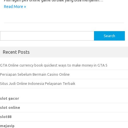
Pilih agen pkv online game terbaik yang bisa menjamin…
Read More »
S
e
a
Recent Posts
r
c
GTA Online currency book quickest ways to make money in GTA 5
h
Persiapan Sebelum Bermain Casino Online
f
o
Situs Judi Online Indonesia Pelayanan Terbaik
r
:
slot gacor
slot online
slot88
mejavip