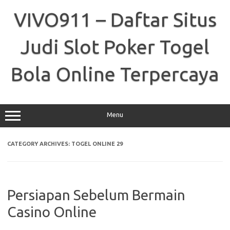
Skip
to
VIVO911 – Daftar Situs
content
Judi Slot Poker Togel
Bola Online Terpercaya
Menu
CATEGORY ARCHIVES:
TOGEL ONLINE 29
Persiapan Sebelum Bermain
Casino Online