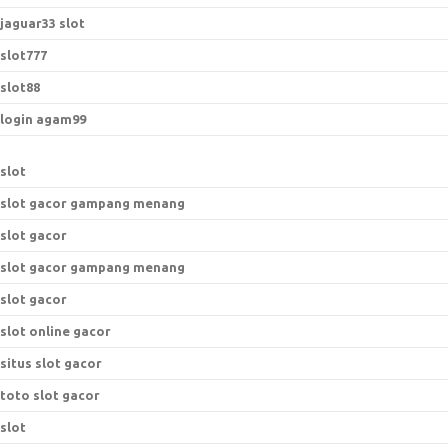
jaguar33 slot
slot777
slot88
login agam99
slot
slot gacor gampang menang
slot gacor
slot gacor gampang menang
slot gacor
slot online gacor
situs slot gacor
toto slot gacor
slot