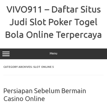
Skip
to
VIVO911 – Daftar Situs
content
Judi Slot Poker Togel
Bola Online Terpercaya
Menu
CATEGORY ARCHIVES:
SLOT ONLINE 5
Persiapan Sebelum Bermain
Casino Online