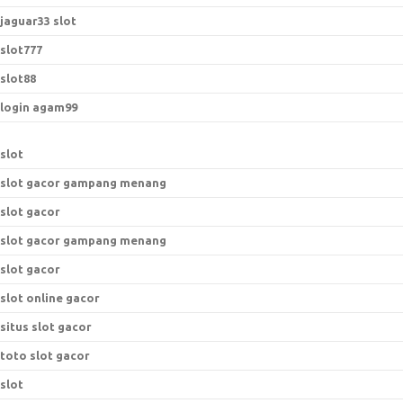
jaguar33 slot
slot777
slot88
login agam99
slot
slot gacor gampang menang
slot gacor
slot gacor gampang menang
slot gacor
slot online gacor
situs slot gacor
toto slot gacor
slot