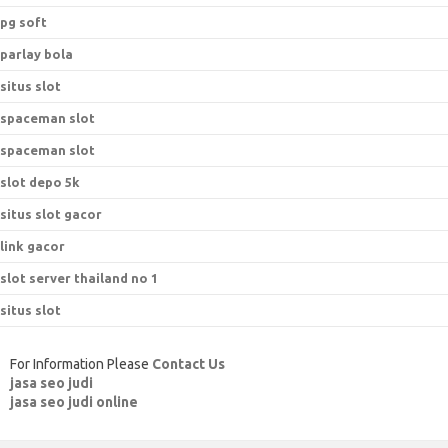
pg soft
parlay bola
situs slot
spaceman slot
spaceman slot
slot depo 5k
situs slot gacor
link gacor
slot server thailand no 1
situs slot
For Information Please
Contact Us
jasa seo judi
jasa seo judi online