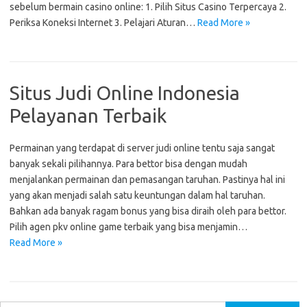
sebelum bermain casino online: 1. Pilih Situs Casino Terpercaya 2.
Periksa Koneksi Internet 3. Pelajari Aturan…
Read More »
Situs Judi Online Indonesia
Pelayanan Terbaik
Permainan yang terdapat di server judi online tentu saja sangat
banyak sekali pilihannya. Para bettor bisa dengan mudah
menjalankan permainan dan pemasangan taruhan. Pastinya hal ini
yang akan menjadi salah satu keuntungan dalam hal taruhan.
Bahkan ada banyak ragam bonus yang bisa diraih oleh para bettor.
Pilih agen pkv online game terbaik yang bisa menjamin…
Read More »