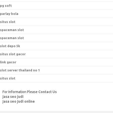
pg soft
parlay bola
situs slot
spaceman slot
spaceman slot
slot depo 5k
situs slot gacor
link gacor
slot server thailand no 1
situs slot
For Information Please
Contact Us
jasa seo judi
jasa seo judi online