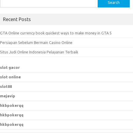
S
e
a
Recent Posts
r
c
GTA Online currency book quickest ways to make money in GTA 5
h
Persiapan Sebelum Bermain Casino Online
f
o
Situs Judi Online Indonesia Pelayanan Terbaik
r
:
slot gacor
slot online
slot88
mejavip
hkbpokerqq
hkbpokerqq
hkbpokerqq