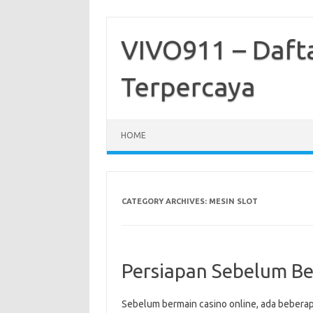
Skip
to
content
VIVO911 – Dafta
Terpercaya
HOME
CATEGORY ARCHIVES:
MESIN SLOT
Persiapan Sebelum Be
Sebelum bermain casino online, ada beberap