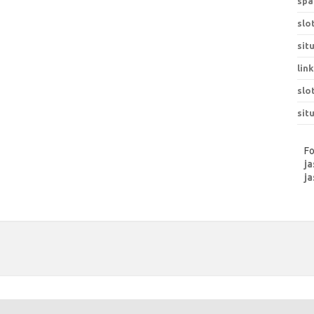
spa
slo
sit
lin
slo
sit
Fo
ja
ja