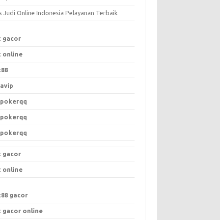
s Judi Online Indonesia Pelayanan Terbaik
t gacor
t online
t88
avip
bpokerqq
bpokerqq
bpokerqq
t gacor
t online
t88 gacor
t gacor online