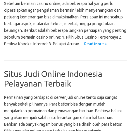
Sebelum bermain casino online, ada beberapa hal yang perlu
dipersiapkan agar pengalaman bermain lebih menyenangkan dan
peluang kemenangan bisa dimaksimalkan. Persiapan ini mencakup
berbagai aspek, mulai dari teknis, mental, hingga pengelolaan
keuangan. Berikut adalah beberapa langkah persiapan yang penting
sebelum bermain casino online: 1. Pilih Situs Casino Terpercaya 2.
Periksa Koneksi Internet 3. Pelajari Aturan…
Read More »
Situs Judi Online Indonesia
Pelayanan Terbaik
Permainan yang terdapat di server judi online tentu saja sangat
banyak sekali pilihannya. Para bettor bisa dengan mudah
menjalankan permainan dan pemasangan taruhan. Pastinya hal ini
yang akan menjadi salah satu keuntungan dalam hal taruhan.
Bahkan ada banyak ragam bonus yang bisa diraih oleh para bettor.