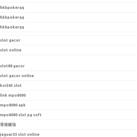
hkbpokerqq
hkbpokerqq
hkbpokerqq
slot gacor
slot online
s
lot88 gacor
slot gacor online
koi365 slot
link mpo8080
mpo8080 apk
mpo8080 slot pg soft
香港赌场
jaguar33 slot online