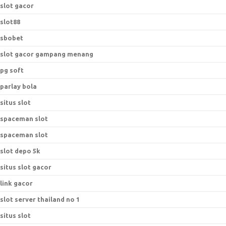
slot gacor
slot88
sbobet
slot gacor gampang menang
pg soft
parlay bola
situs slot
spaceman slot
spaceman slot
slot depo 5k
situs slot gacor
link gacor
slot server thailand no 1
situs slot