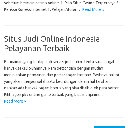
sebelum bermain casino online: 1. Pilih Situs Casino Terpercaya 2.
Periksa Koneksi Internet 3. Pelajari Aturan…
Read More »
Situs Judi Online Indonesia
Pelayanan Terbaik
Permainan yang terdapat di server judi online tentu saja sangat
banyak sekali pilihannya. Para bettor bisa dengan mudah
menjalankan permainan dan pemasangan taruhan. Pastinya hal ini
yang akan menjadi salah satu keuntungan dalam hal taruhan.
Bahkan ada banyak ragam bonus yang bisa diraih oleh para bettor.
Pilih agen pkv online game terbaik yang bisa menjamin…
Read More »