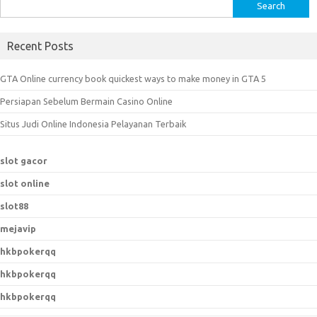
S
e
a
Recent Posts
r
c
GTA Online currency book quickest ways to make money in GTA 5
h
Persiapan Sebelum Bermain Casino Online
f
o
Situs Judi Online Indonesia Pelayanan Terbaik
r
:
slot gacor
slot online
slot88
mejavip
hkbpokerqq
hkbpokerqq
hkbpokerqq