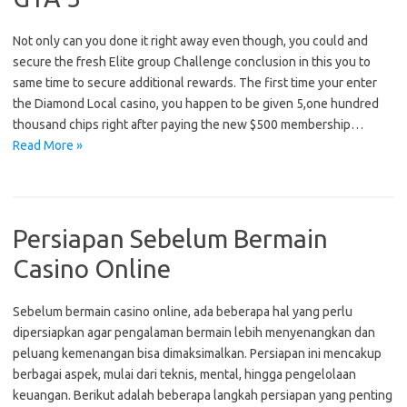
Not only can you done it right away even though, you could and
secure the fresh Elite group Challenge conclusion in this you to
same time to secure additional rewards. The first time your enter
the Diamond Local casino, you happen to be given 5,one hundred
thousand chips right after paying the new $500 membership…
Read More »
Persiapan Sebelum Bermain
Casino Online
Sebelum bermain casino online, ada beberapa hal yang perlu
dipersiapkan agar pengalaman bermain lebih menyenangkan dan
peluang kemenangan bisa dimaksimalkan. Persiapan ini mencakup
berbagai aspek, mulai dari teknis, mental, hingga pengelolaan
keuangan. Berikut adalah beberapa langkah persiapan yang penting